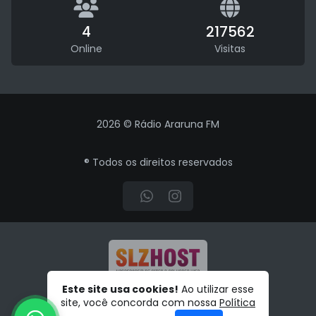
4
217562
Online
Visitas
2026 © Rádio Araruna FM
® Todos os direitos reservados
Este site usa cookies!
Ao utilizar esse
HTTPS:// | SITE SEGURO
site, você concorda com nossa
Política